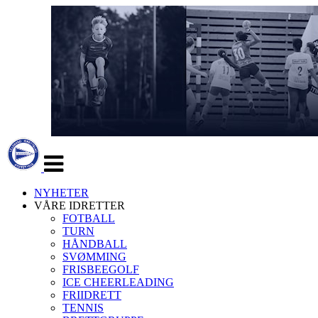
Veksle
navigasjon
NYHETER
VÅRE IDRETTER
FOTBALL
TURN
HÅNDBALL
SVØMMING
FRISBEEGOLF
ICE CHEERLEADING
FRIIDRETT
TENNIS