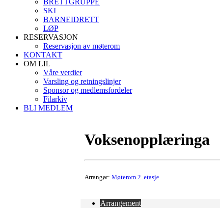
BRETTGRUPPE
SKI
BARNEIDRETT
LØP
RESERVASJON
Reservasjon av møterom
KONTAKT
OM LIL
Våre verdier
Varsling og retningslinjer
Sponsor og medlemsfordeler
Filarkiv
BLI MEDLEM
Voksenopplæringa
Arrangør:
Møterom 2. etasje
Arrangement