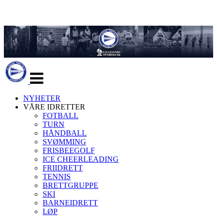
Veksle
navigasjon
NYHETER
VÅRE IDRETTER
FOTBALL
TURN
HÅNDBALL
SVØMMING
FRISBEEGOLF
ICE CHEERLEADING
FRIIDRETT
TENNIS
BRETTGRUPPE
SKI
BARNEIDRETT
LØP