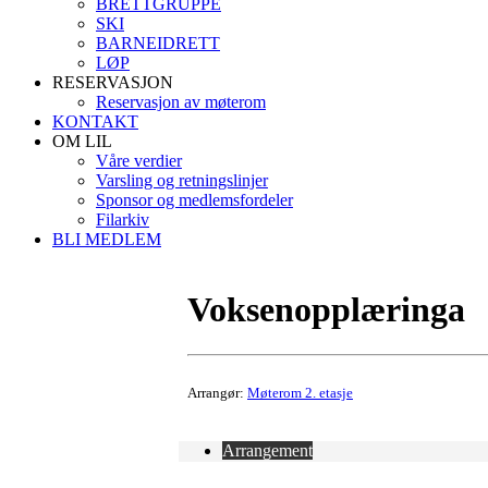
BRETTGRUPPE
SKI
BARNEIDRETT
LØP
RESERVASJON
Reservasjon av møterom
KONTAKT
OM LIL
Våre verdier
Varsling og retningslinjer
Sponsor og medlemsfordeler
Filarkiv
BLI MEDLEM
Voksenopplæringa
Arrangør:
Møterom 2. etasje
Arrangement