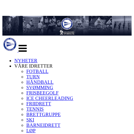
Veksle
navigasjon
NYHETER
VÅRE IDRETTER
FOTBALL
TURN
HÅNDBALL
SVØMMING
FRISBEEGOLF
ICE CHEERLEADING
FRIIDRETT
TENNIS
BRETTGRUPPE
SKI
BARNEIDRETT
LØP