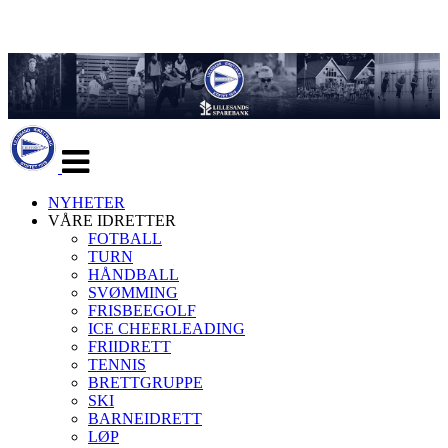
Veksle
navigasjon
NYHETER
VÅRE IDRETTER
FOTBALL
TURN
HÅNDBALL
SVØMMING
FRISBEEGOLF
ICE CHEERLEADING
FRIIDRETT
TENNIS
BRETTGRUPPE
SKI
BARNEIDRETT
LØP