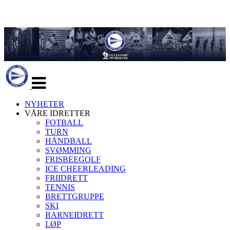
Veksle
navigasjon
NYHETER
VÅRE IDRETTER
FOTBALL
TURN
HÅNDBALL
SVØMMING
FRISBEEGOLF
ICE CHEERLEADING
FRIIDRETT
TENNIS
BRETTGRUPPE
SKI
BARNEIDRETT
LØP