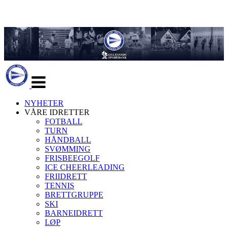
Veksle
navigasjon
NYHETER
VÅRE IDRETTER
FOTBALL
TURN
HÅNDBALL
SVØMMING
FRISBEEGOLF
ICE CHEERLEADING
FRIIDRETT
TENNIS
BRETTGRUPPE
SKI
BARNEIDRETT
LØP